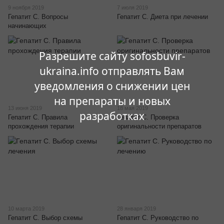
9 ноября 2019
7 июля 2019
Гепатит С. Вопросы
Гепатит С. Диета при лечении
начинающих
Разрешите сайту sofosbuvir-
ukraina.info отправлять Вам
уведомления о снижении цен
на препараты и новых
13 июня 2019
18 мая 2019
разработках
Гепатит С. Правила
Гепатит С. Проверка
прохождения терапии
оригинальности препаратов
10 марта 2019
28 января 2019
Гепатит С. Выбор схемы
Гепатит С. Руководство по