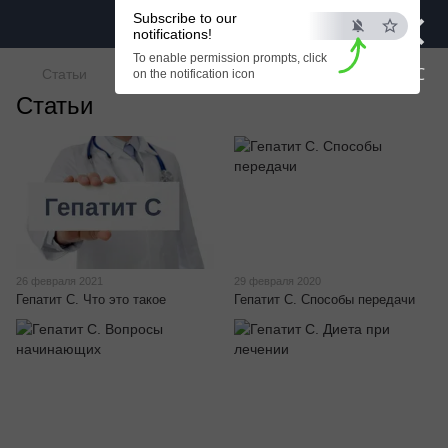
×
Subscribe to our
notifications!
To enable permission prompts, click
ESC
Статьи
on the notification icon
Статьи
26 февраля 2021
29 февраля 2020
Гепатит С. Что это такое
Гепатит С. Способы передачи