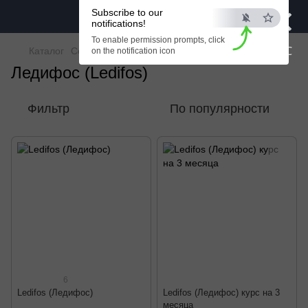
×
Subscribe to our
notifications!
To enable permission prompts, click
ESC
Каталог
Софосбувир + Ледипасвир
Ledifos
on the notification icon
Ледифос (Ledifos)
Фильтр
По популярности
6
Ledifos (Ледифос)
Ledifos (Ледифос) курс на 3
месяца