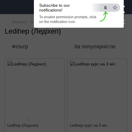
×
Subscribe to our
notifications!
To enable permission prompts, click
ESC
Каталог
Софосбувір + Ледіпасвір
Ledihep
on the notification icon
Ledihep (Ледіхеп)
Фільтр
За популярністю
2
Ledihep (Ледіхеп)
Ledihep курс на 3 міс.