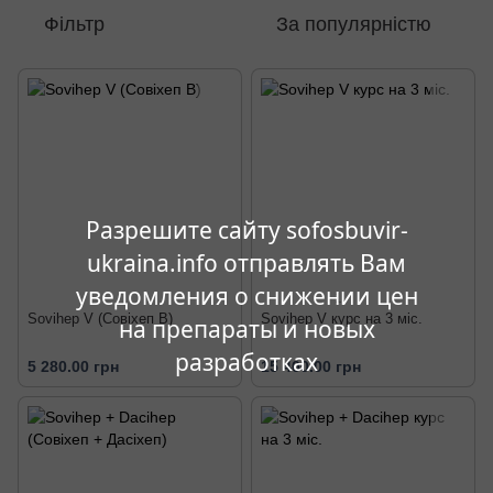
Фільтр
За популярністю
Разрешите сайту sofosbuvir-
ukraina.info отправлять Вам
уведомления о снижении цен
1
Sovihep V (Совіхеп В)
Sovihep V курс на 3 міс.
на препараты и новых
разработках
5 280.00 грн
15 400.00 грн