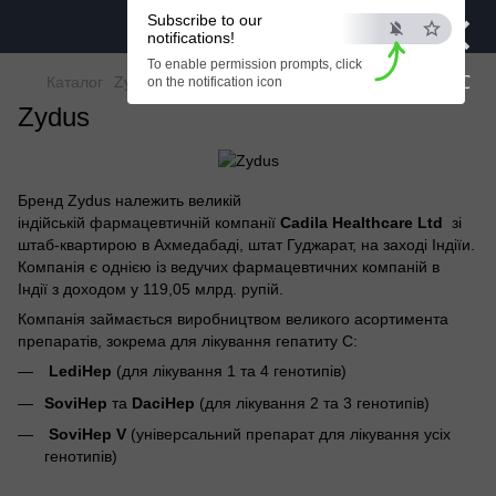
×
Subscribe to our
notifications!
To enable permission prompts, click
ESC
Каталог
Zydus
on the notification icon
Zydus
Бренд Zydus належить великій
індійській фармацевтичній компанії
Cadila Healthcare Ltd
зі
штаб-квартирою в Ахмедабаді, штат Гуджарат, на заході Індіїи.
Компанія є однією із ведучих фармацевтичних компаній в
Індії з доходом у 119,05 млрд. рупій.
Компанія займається виробництвом великого асортимента
препаратів, зокрема для лікування гепатиту С:
LediHep
(для лікування 1 та 4 генотипів)
SoviHep
та
DaciHep
(для лікування 2 та 3 генотипів)
SoviHep V
(універсальний препарат для лікування усіх
генотипів)